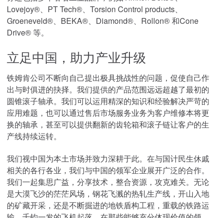
Lovejoy®、PT Tech®、Torsion Control products、
创新
Groeneveld®、BEKA®、Diamond®、Rollon® 和Cone
投资者
Drive® 等。
职业
新闻
立足中国，助力产业升级
地点
铁姆肯公司不断向自己提出极具挑战性的问题，促使自己作
工程工具
出与时俱进的抉择。我们提供的产品范围远远超越了最初的
TIMKEN
圆锥滚子轴承。我们可以运用精深的知识和经验解决严苛的
WORLD
应用难题，也可以通过售后市场服务业务为客户维修本将更
LANGUAGES
换的轴承，甚至可以提供翻新的齿轮箱和滚子链让客户的生
产线持续运转。
我们视中国为本土市场并致力深耕于此。在与国计民生休戚
相关的各行各业，我们与中国的领军企业展开广泛的合作。
我们一起集思广益，分享技术，整合资源，攻克难关。无论
是大漠飞沙的茫茫风场，钢花飞溅的热轧生产线，开山入地
的矿藏开采，还是不断掘进的地铁盾构工程，重载的铁路运
输，千钧一发的飞机起落，在那些能够充分体现价值的领