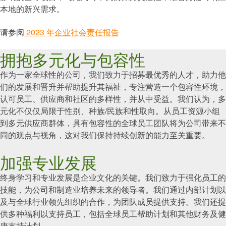
本地的新兴需求。
创新
投资者
请参阅
2023 年企业社会责任报告
职业
拥抱多元化与包容性
新闻
地点
作为一家全球性的公司，我们致力于招募最优秀的人才，助力他
工程工具
们的发展和晋升并帮助提升其福祉，专注营造一个包容性环境，
认可员工、供应商和社区的多样性，并从中受益。我们认为，多
TIMKEN
WORLD
元化不仅仅局限于性别、种族/民族和性取向。从员工资源小组
LANGUAGES
到多元供应商群体，具有包容性的全球员工团队将为公司带来不
同的观点与视角，这对我们保持持续创新的能力至关重要。
加强专业发展
终身学习和专业发展是企业文化的关键。我们致力于强化员工的
技能，为公司和制造业培养未来的领导者。我们通过内部计划以
及与全球行业领先组织的合作，为团队成员提供支持。我们还提
供多种福利以支持员工，包括全球员工帮助计划和其他财务及健
康支持计划。