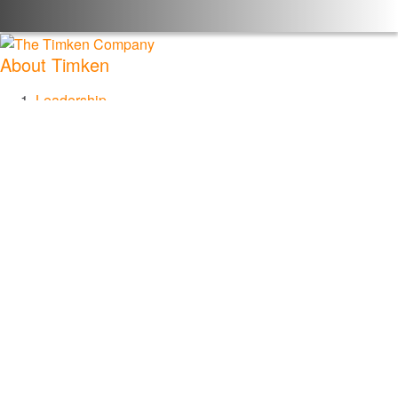
About Timken
Leadership
创新
Ethics & Integrity
企业社会责任
Company FAQs
Careers
Contact
Portfolio
Browse by Product
Browse by Market
Browse by Brand
News & Articles