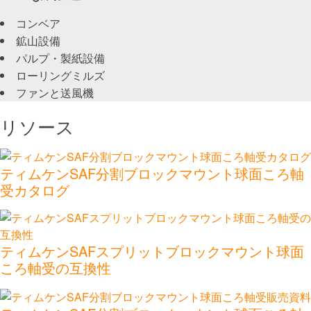
チェーンとオーガー
コンベア
鉱山設備
カップリング
パルプ・製紙設備
ローリングミルズ
ファンと送風機
Lovejoy カップリング
リソース
Torsional Control カップリング
ギアおよび駆動システム
ティムケンSAF分割ブロックマウント球面ころ軸
受カタログ
産業用歯車
精密歯車
ティムケンSAFスプリットブロックマウント球面
ころ軸受の互換性
直線運動