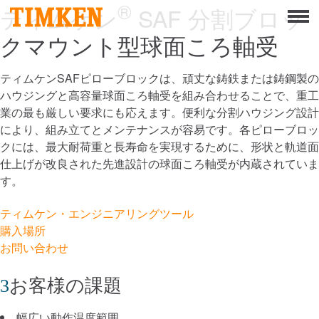
®
Menu
ティムケン
SAF 分割ブロッ
クマウント型球面ころ軸受
概要
企業としての社会的責任
ティムケンSAFピローブロックは、頑丈な鋳鉄または鋳鋼製の
ハウジングと高容量球面ころ軸受を組み合わせることで、重工
人間
業の最も厳しい要求にも応えます。便利な分割ハウジング設計
により、組み立てとメンテナンスが容易です。各ピローブロッ
地球
クには、最大耐荷重と長寿命を実現するために、形状と軌道面
仕上げが改良された先進設計の球面ころ軸受が内蔵されていま
製品
す。
ポートフォリオ
ティムケン・エンジニアリングツール
購入場所
製品
お問い合わせ
エンジニアリングベアリングソリューション
お客様の課題
Mounted Bearings
幅広い動作温度範囲