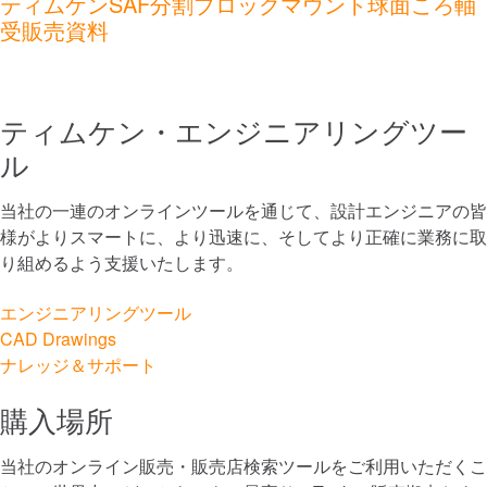
ティムケンSAF分割ブロックマウント球面ころ軸
潤滑システム
受販売資料
アザラシ
ティムケン・エンジニアリングツー
サービスおよび修理
ル
市場
当社の一連のオンラインツールを通じて、設計エンジニアの皆
様がよりスマートに、より迅速に、そしてより正確に業務に取
マリン
り組めるよう支援いたします。
レール
エンジニアリングツール
CAD Drawings
工事
ナレッジ＆サポート
購入場所
発電と再生可能エネルギー
当社のオンライン販売・販売店検索ツールをご利用いただくこ
自動化、ロボット工学、産業機械