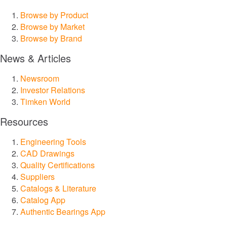
Browse by Product
®
Philadelphia Gear
Browse by Market
Browse by Brand
®
GGB
News & Articles
®
Groeneveld
Newsroom
Investor Relations
Timken World
®
BEKA
Resources
®
Cone Drive
Engineering Tools
CAD Drawings
®
Quality Certifications
Nadella
Suppliers
Catalogs & Literature
®
LoveJoy
Catalog App
Authentic Bearings App
®
Diamond