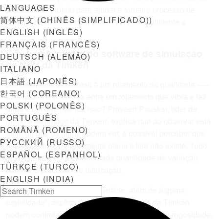
LANGUAGES
processo de projeto para ajudar a tornar o processo de
简体中文
(
CHINÊS (SIMPLIFICADO)
)
projetar rolamentos com baixo NVH mais eficiente e
ENGLISH
(
INGLÊS
)
preciso.
FRANÇAIS
(
FRANCÊS
)
Desenvolvimento do software de simulação
DEUTSCH
(
ALEMÃO
)
de NVH da Timken
ITALIANO
日本語
(
JAPONÊS
)
Um rolamento silencioso é um rolamento de qualidade —–
한국어
(
COREANO
)
mas qual é a diferença entre um rolamento que vibra e faz
POLSKI
(
POLONÊS
)
ruído e um que não faz isso? Praveen Pauskar, líder de
PORTUGUÊS
grupo e tecnólogo da Timken, explica que ao observar está
ROMÂNĂ
(
ROMENO
)
além do que os olhos podem ver, é possível perceber que
РУССКИЙ
(
RUSSO
)
uma superfície perfeitamente plana e lisa não existe. Tudo
ESPAÑOL
(
ESPANHOL
)
está sujeito a uma determinada quantidade de variação
TÜRKÇE
(
TURCO
)
durante o processo de fabricação.
ENGLISH (INDIA)
“Existem ondulações na superfície, além de alguma
rugosidade”, explica ele. “Os engenheiros da Timken
podem controlar a quantidade de ondulação ou rugosidade,