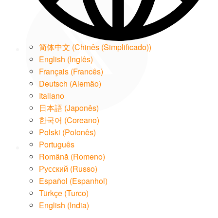
简体中文
(
Chinês (Simplificado)
)
English
(
Inglês
)
Français
(
Francês
)
Deutsch
(
Alemão
)
Italiano
日本語
(
Japonês
)
LinkedIn
한국어
(
Coreano
)
Polski
(
Polonês
)
Português
Română
(
Romeno
)
Русский
(
Russo
)
Español
(
Espanhol
)
Email
Türkçe
(
Turco
)
English (India)