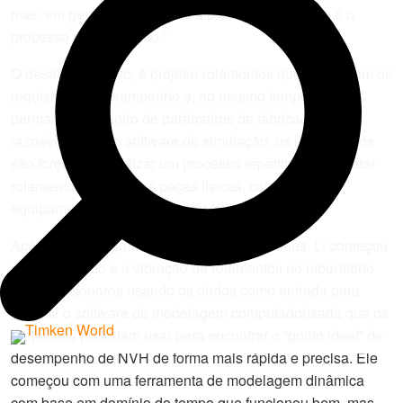
mas, em geral, quanto maior a precisão, mais caro é o
processo de fabricação.”
O desafio, portanto, é projetar rolamentos que satisfaçam os
requisitos de desempenho e, ao mesmo tempo,
permaneçam dentro de parâmetros de fabricação
razoáveis. Sem o software de simulação, os engenheiros
são forçados a realizar um processo repetitivo de projetar
rolamentos, fabricar as peças físicas, colocá-los em
equipamentos de teste e medir NVH.
Após realizar algumas pesquisas com clientes, Li começou
a medir o ruído e a vibração de rolamentos no laboratório
de testes sonoros usando os dados como entrada para
projetar o software de modelagem computadorizada que os
projetistas poderiam usar para encontrar o “ponto ideal” de
desempenho de NVH de forma mais rápida e precisa. Ele
começou com uma ferramenta de modelagem dinâmica
com base em domínio do tempo que funcionou bem, mas