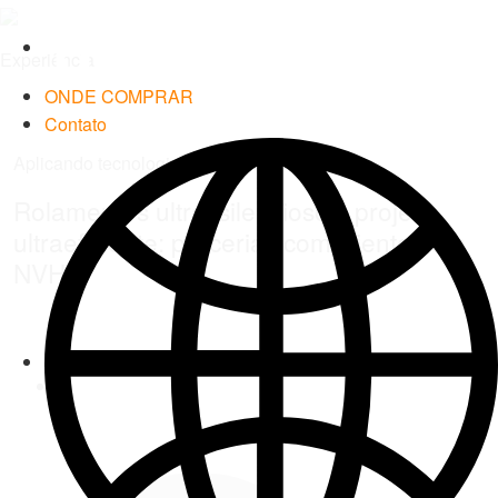
Timken
World
Experiência
ONDE COMPRAR
Contato
Languages
Aplicando tecnologia
Rolamentos ultrassilenciosos, projeto
ultraeficiente: parcerias com clientes em
NVH
Facebook
Twitter