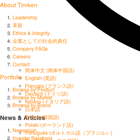
About Timken
Leadership
革新
Ethics & Integrity
企業としての社会的責任
Company FAQs
Careers
Contact
简体中文
(
簡体中国語
)
Portfolio
English
(
英語
)
Français
(
フランス語
)
Browse by Product
Deutsch
(
ドイツ語
)
Browse by Market
Italiano
(
イタリア語
)
Browse by Brand
日本語
News & Articles
한국어
(
韓国語
)
Polski
(
ポーランド語
)
Newsroom
Português
(
ポルトガル語（ブラジル）
)
Investor Relations