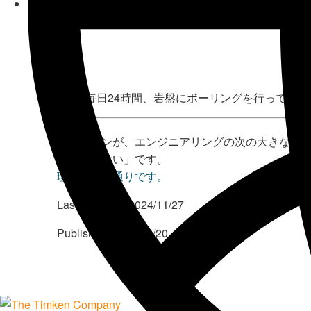
8年間毎日24時間、岩盤にボーリングを行ってい
ティムケンが、エンジニアリングの次の大きな偉
答えは「はい」です。
理由は次の通りです。
Last Updated:
2024/11/27
Published:
2018/09/20