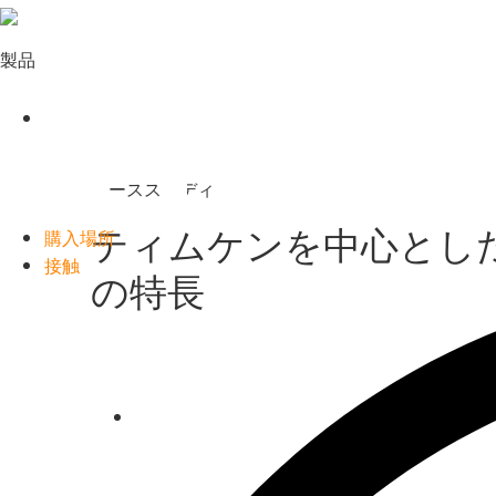
Timken
World
製品
ケーススタディ：
ティムケンを中心とし
購入場所
接触
の特長
Languages
Facebook