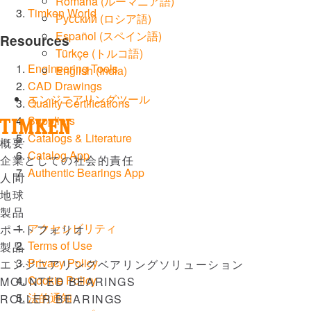
Română
(
ルーマニア語
)
Timken World
Русский
(
ロシア語
)
Español
(
スペイン語
)
Resources
Türkçe
(
トルコ語
)
Engineering Tools
English (India)
CAD Drawings
エンジニアリングツール
Quality Certifications
Suppliers
Catalogs & Literature
Menu
概要
Catalog App
企業としての社会的責任
Authentic Bearings App
人間
地球
製品
アクセシビリティ
ポートフォリオ
Terms of Use
製品
Privacy Policy
エンジニアリングベアリングソリューション
Cookie Policy
MOUNTED BEARINGS
法的通知
ROLLER BEARINGS