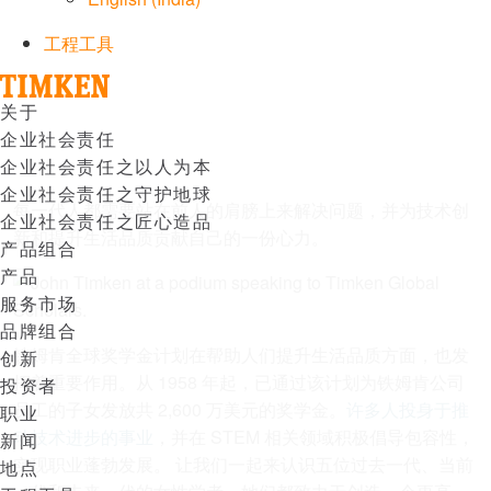
Email
工程工具
Menu
关于
企业社会责任
企业社会责任之以人为本
企业社会责任之守护地球
每一代人都需要站在前人的肩膀上来解决问题，并为技术创
企业社会责任之匠心造品
新和提升生活品质贡献自己的一份心力。
产品组合
产品
服务市场
品牌组合
铁姆肯全球奖学金计划在帮助人们提升生活品质方面，也发
创新
挥着重要作用。从 1958 年起，已通过该计划为铁姆肯公司
投资者
员工的子女发放共 2,600 万美元的奖学金。
许多人投身于推
职业
动技术进步的事业
，并在 STEM 相关领域积极倡导包容性，
新闻
实现职业蓬勃发展。 让我们一起来认识五位过去一代、当前
地点