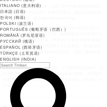
ITALIANO
(
意大利语
)
Jill Myers 对数学情有独钟。在家人和高中就业顾问的鼓励
日本語
(
日语
)
下，她在 1980 年代攻读了机械工程学位。她的父亲是铁姆
한국어
(
韩语
)
肯公司的机械师，建议她申请铁姆肯奖学金。
POLSKI
(
波兰语
)
四十年后，Myers 成了铁姆肯公司材料特性小组的负责人，
PORTUGUÊS
(
葡萄牙语（巴西）
)
负责监管多个研发实验室的工作。她的团队致力于研究不同
ROMÂNĂ
(
罗马尼亚语
)
材料制造轴承时的物理性能，并推进了公司在
摩擦学
领域的
РУССКИЙ
(
俄语
)
研究，就何谓适当的轴承润滑树立了行业标准。Myers 的工
ESPAÑOL
(
西班牙语
)
作还影响了 Timken® 轴承的热处理方式，优化了轴承性能
TÜRKÇE
(
土耳其语
)
和制造中的效率。
ENGLISH (INDIA)
她说，“铁姆肯公司的每一项创新，几乎都有我们的参与。我
们还将测试
食品和饮料生产
中使用的轴承润滑剂，并可能同
时测试用于下一代
风能轴承
的新型钢化学成分。我们的工作
非常多样化。”