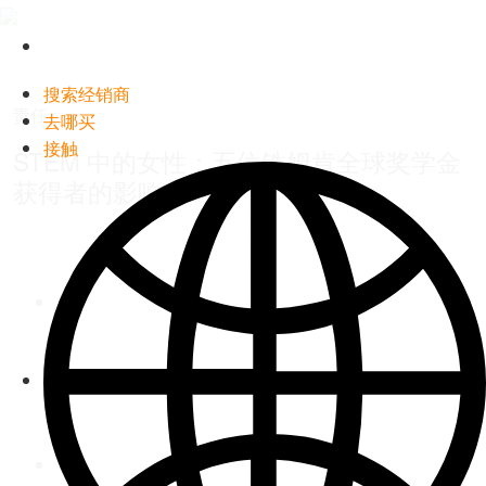
Timken
World
搜索经销商
责任
去哪买
接触
STEM 中的女性：五位铁姆肯全球奖学金
Languages
获得者的影响力
WeChat
Weibo