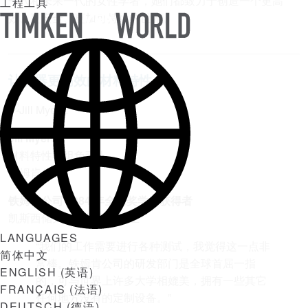
一代和未来一代的女性学者，她们都致力于创造一个更高
工程工具
效、更安全、更加可持续的世界。
TIMKEN
WORLD
让机器更高效的材料特性
Jill Myers
材料特性小组负责人
铁姆肯公司
铁姆肯公司 1984 年全球奖学金获得者
凯斯西储大学机械工程学士
LANGUAGES
“我们的工作需要进行各种测试，我觉得这一点非
简体中文
常棒。铁姆肯公司的研发部门是全球首屈一指
ENGLISH
(
英语
)
的，可与世界上许多大学相媲美，拥有一些其它
FRANÇAIS
(
法语
)
任何地方没有的定制设备。”
DEUTSCH
(
德语
)