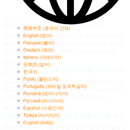
혁신
첨단 정밀 기술로 키워낸 신선한 먹거리
简体中文
(
중국어 간체
)
English
(
영어
)
팀켄 Rollon의 모듈식 접근 방식은 가장 혁신적인 고객에게
Français
(
불어
)
알맞는 선택지입니다. Rollon이 수직 농업 분야에서 식량 공
Deutsch
(
독어
)
급의 회복탄력성을 어떻게 강화하고 있는지 살펴보세요.
Italiano
(
이태리어
)
전문 기술
日本語
(
일어
)
글로벌 장비 운전자를 위한 베어링 수리의 가치
한국어
Polski
(
폴란드어
)
Jay Alexander는 산업용 베어링 수리에서 팀켄 역량이 고객
Português
(
브라질 포르투갈어
)
이 공급망을 최적화하고 비용을 관리하며 자원을 더 효율적
Română
(
로마니아어
)
으로 사용하는 데 어떻게 도움을 주는지 공유합니다.
Русский
(
러시아어
)
Español
(
스페인어
)
혁신
고객이 주도하는 지속 가능한 윤활 시스템 혁신
Türkçe
(
터어키어
)
English (India)
Groenveld-BEKA의 자동 윤활 솔루션은 식음료 및 재활용 시