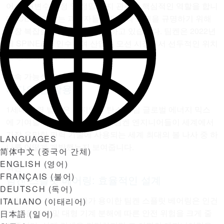
어, 매개변수 설정 및 정밀 유지 관리에 핵심적인 역할을 합니
다. CERN에서는 과학자들이 우주의 기원을 규명하기 위해
가장 복잡한 과학 장비를 사용하고 있습니다. 팀켄은 2022년
에 SPINEA를 인수하여 산업용 모션 시장에서 선두적인 위치
를 공고히 했습니다.
지속 가능성
바다의 힘 활용
1세대 파력 발전은 머지않아 탄소 중립 글로벌 에너지 믹스
에 기여할 수 있습니다. 다음은 팀켄 엔지니어들이 세계에서
가장 유망한 파력 기술에 사용되는 세계 최대의 볼 나사 중 하
LANGUAGES
나를 어떻게 개발했는지 보여줍니다.
简体中文
(
중국어 간체
)
ENGLISH
(
영어
)
혁신
FRANÇAIS
(
불어
)
팀켄 스플릿 베어링: 효율적인 설계
DEUTSCH
(
독어
)
설치, 유지 관리 및 교체가 용이한 팀켄 스플릿 베어링은 인건
ITALIANO
(
이태리어
)
비, 다운타임 및 대형 기계 분해에 따른 안전 위험을 크게 줄
日本語
(
일어
)