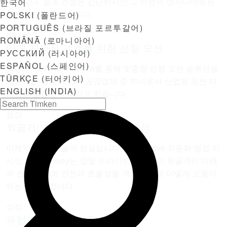
여줍니다. 설계 컨셉은 간단하지만 그 이면의 엔지니어링은
한국어
전혀 간단하지 않습니다.
POLSKI
(
폴란드어
)
PORTUGUÊS
(
브라질 포르투갈어
)
리더십
ROMÂNĂ
(
로마니아어
)
미래 지향적 세계를 위한 선형 모션
РУССКИЙ
(
러시아어
)
ESPAÑOL
(
스페인어
)
팀켄은 Rollon과 Nadella를 통해 맞춤형 선형 모션 솔루션을
TÜRKÇE
(
터어키어
)
제공하는 세계 최상의 공급업체 중 하나로서 산업용 모션 리
ENGLISH (INDIA)
더십을 발전시켜 나가고 있습니다.
성장
외골격: 차세대 이동성과 효율성
어제의 SF가 오늘의 현실입니다. Cone Drive 자동화 영업 이
사인 Jeff Breakey는 정밀 드라이브 솔루션이 외골격이 미래
의 산업 인력의 안전과 효율성을 개선하는 데 어떻게 도움이
되는지 설명합니다.
성장
유럽의 도시 버스 전기화