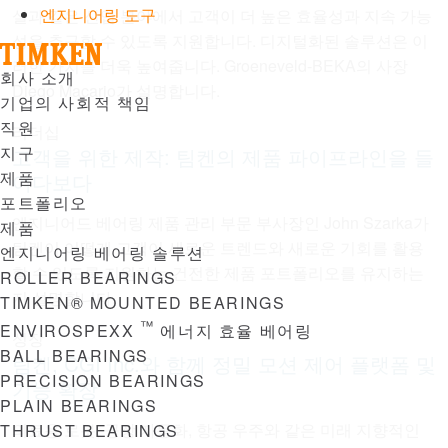
엔지니어링 도구
설과 같은 산업 분야에서 고객이 더 높은 효율성과 지속 가능
성을 추구할 수 있도록 지원합니다. 디지털화된 솔루션은 이
러한 가치를 더욱 높여줍니다. Groeneveld-BEKA의 사장
Menu
회사 소개
Diego Macario가 설명합니다.
기업의 사회적 책임
직원
리더십
지구
고객을 위한 제작: 팀켄의 제품 파이프라인을 들
제품
여다보다
포트폴리오
엔지니어드 베어링 제품 관리 부문 부사장인 John Szarka가
제품
팀켄이 어떻게 고객이 새로운 트렌드와 새로운 기회를 활용
엔지니어링 베어링 솔루션
할 수 있도록 지원하는 건전한 제품 포트폴리오를 유지하는
ROLLER BEARINGS
지 설명합니다.
TIMKEN® MOUNTED BEARINGS
™
ENVIROSPEXX
에너지 효율 베어링
성장
BALL BEARINGS
팀켄, CGI Inc.와 함께 정밀 모션 제어 플랫폼 및
PRECISION BEARINGS
기능 확장
PLAIN BEARINGS
의료용 로봇, 공장 자동화, 항공 우주와 같은 미래 지향적인
THRUST BEARINGS