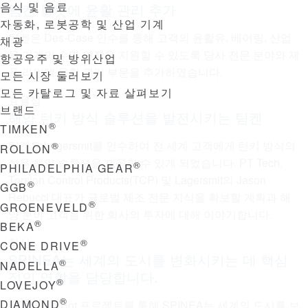
음식 및 음료
팀켄 툴킷에 윤활 관리 추가
자동화, 로봇공학 및 산업 기계
팀켄은 Des-Case 인수를 통해 고객의 윤활유, 베어링, 산업
채광
용 기계의 수명 연장을 지원할 수 있도록 당사 전문 분야와 제
항공우주 및 방위산업
품 라인에 윤활 관리 부문을 추가하였습니다.
모든 시장 둘러보기
모든 카탈로그 및 자료 살펴보기
효율성
브랜드
해양 턴키 방식 솔루션을 발전시키는 팀켄
®
TIMKEN
팀켄은 Lagersmit를 인수하여 전 세계 고객에게 턴키 방식의
®
ROLLON
상용 해양 솔루션을 제공할 수 있게 되었습니다. PT Tech,
®
PHILADELPHIA GEAR
Torsion Control Products(TCP) 및 Lagersmit의 Jason
®
GGB
Rebucci 대표가 글로벌 제조 전문 지식을 확보할 계획과 해
®
GROENEVELD
양 분야 고객을 위한 회사의 투자에 대해 이야기합니다.
®
BEKA
혁신
®
CONE DRIVE
SPINEA는 세계의 도시를 변화시키는 데 핵심
®
NADELLA
적인 역할을 담당합니다.
®
LOVEJOY
®
DIAMOND
EDAG CityBot 프로젝트를 통해 SPINEA는 세계의 도시를 보