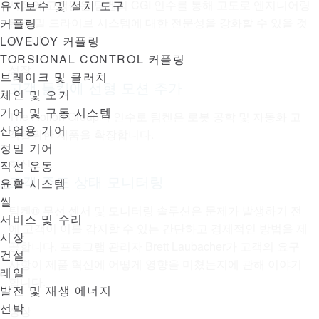
시장의 고객들은 팀켄의 CGI 인수를 통해 고도로 엔지니어링
유지보수 및 설치 도구
된 정밀 드라이브 시스템에 대한 전문성을 강화할 수 있을 것
커플링
입니다.
LOVEJOY 커플링
TORSIONAL CONTROL 커플링
성장
브레이크 및 클러치
고객 툴킷에 선형 모션 추가
체인 및 오거
기어 및 구동 시스템
The Rollon Group의 인수로 팀켄은 로봇 공학 및 자동화 고
산업용 기어
객을위한 제품을 확장합니다.
정밀 기어
혁신
직선 운동
고객 주도 상태 모니터링
윤활 시스템
씰
팀켄® 무선 센서 및 모니터링 솔루션은 문제가 발생하기 전
서비스 및 수리
에 고객이 이를 감지할 수 있는 간단하고 경제적인 방법을 제
시장
공합니다. 프로그램 관리자 Brett Laubacher가 고객의 요구
건설
사항이 제품 혁신에 어떻게 영향을 미쳤는지에 관해 이야기
레일
합니다.
발전 및 재생 에너지
선박
성장