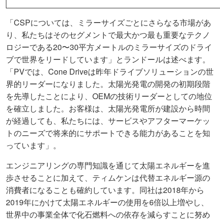
「CSPについては、ミラーサイズごとにさらなる市場があ
り、私たちはそのセグメントで最大かつ最も重要なテクノ
ロジーである20〜30平方メートルのミラーサイズのドライ
ブで世界をリードしています」とランドールは述べます。
「PVでは、Cone Driveは昨年ドライブソリューションの世
界的リーダーになりました。太陽光発電の開発の初期段階
を先導したことにより、OEMの技術リーダーとしての地位
を確立しました。お客様は、太陽光発電所が建設から時間
が経過しても、私たちには、サービスやアフターマーケッ
トのニーズで将来的にサポートできる能力があることを知
っています」。
エンジニアリングの専門知識を通じて太陽エネルギーを進
歩させることに加えて、ティムケンは代替エネルギー源の
消費者になることも確約しています。同社は2018年から
2019年にかけて太陽エネルギーの使用を6倍以上増やし、
世界中の事業全体で化石燃料への依存を減らすことに努め