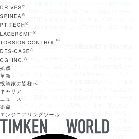
る、Cone Drive製装置を備えたイヴァンパー太陽光発電シ
®
DRIVES
ステム
は、環境への影響を最小限に抑え、顧客がクリーン
®
SPINEA
エネルギーの目標を達成できるようにする、CSPシステム
®
PT TECH
専門のBrightSource Energyによって設計され、建設されま
®
LAGERSMIT
した。
™
TORSION CONTROL
テクノロジー：両方のタイプの太陽光発電所を可能にする
®
DES-CASE
「BrightSourceはCSPテクノロジーの世界的リーダーであ
®
CGI INC.
り、イヴァンパーは、当社が協力した、最初の大規模ソー
拠点
ラープロジェクトでした」と、Cone Driveのジェイコブ・
革新
ランドールは述べています。彼は市場戦略のグローバル責
投資家の皆様へ
任者です。「イヴァンパーのシステムは、カスタム設計の
キャリア
ドライブに、業界をリードする当社のダブルエンベロープ
ニュース
ウォームギアテクノロジーを活用しています。私たちは、
拠点
ソーラーパートナーにこのテクノロジーを提供している、
エンジニアリングツール
世界で唯一の企業です。私たちはそのプロジェクトで自社
TIMKEN
の製品と専門知識を実証しました。それ以来、当社が主要
WORLD
なプロジェクトで彼らが選ぶサプライヤーになったので