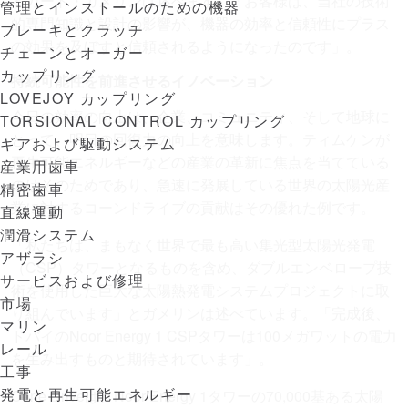
るカート・ガメリンは述べます。「お客様は、当社の技術
管理とインストールのための機器
的専門知識と設計の影響が、機器の効率と信頼性にプラス
ブレーキとクラッチ
の効果を及ぼすと信頼されるようになったのです」。
チェーンとオーガー
カップリング
持続可能性を前進させるイノベーション
LOVEJOY カップリング
今日の効率の向上は、企業、コミュニティ、そして地球に
TORSIONAL CONTROL カップリング
とって、明日の回復力の向上を意味します。ティムケンが
ギアおよび駆動システム
再生可能エネルギーなどの産業の革新に焦点を当てている
産業用歯車
のはそのためであり、急速に発展している世界の太陽光産
精密歯車
業に対するコーンドライブの貢献はその優れた例です。
直線運動
潤滑システム
「私たちは、まもなく世界で最も高い集光型太陽光発電
アザラシ
（CSP）タワーとなるものを含め、ダブルエンベロープ技
サービスおよび修理
術を使用した巨大な太陽熱発電システムプロジェクトに取
市場
り組んでいます」とガメリンは述べています。「完成後、
マリン
ドバイのNoor Energy 1 CSPタワーは100メガワットの電力
レール
を生み出すものと期待されています」。
工事
発電と再生可能エネルギー
Cone Driveは、Noor Energy 1タワーの70,000基ある太陽