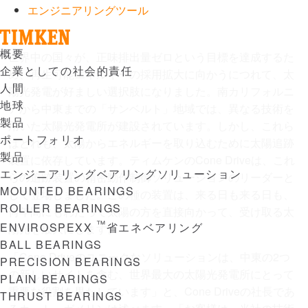
エンジニアリングツール
Menu
概要
世界中の国々が、正味排出量ゼロという目標を達成するた
企業としての社会的責任
め、再生可能エネルギーの採用拡大に向かうにつれて、太
人間
陽光発電が好ましい選択肢になりました。南カリフォルニ
地球
アから中東までの「サンベルト」地域では、異なる技術を
製品
用いた太陽光発電所が建設されています。しかし、これら
ポートフォリオ
はどれも、太陽からエネルギーを取り込むために太陽追跡
製品
装置に依存しています。ティムケンのCone Driveは、これ
エンジニアリングベアリングソリューション
らの追跡装置の精密動作制御ソリューションのリーダーと
MOUNTED BEARINGS
して登場しました。この種の装置は、来る日も来る日も、
ROLLER BEARINGS
何年間にもわたって太陽の方を直接向かって、受け取る太
™
ENVIROSPEXX
省エネベアリング
陽光を最大にします。
BALL BEARINGS
「Cone Driveのユニークなソリューションは、中東の2つ
PRECISION BEARINGS
の新しいサイトを含む、世界最大の太陽光発電所にとって
PLAIN BEARINGS
重要な役割を果たしています」と、Cone Driveの社長であ
THRUST BEARINGS