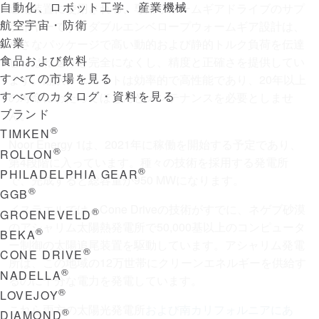
自動化、ロボット工学、産業機械
追尾装置に使用される、専用ウォームギアドライブのサプ
航空宇宙・防衛
ライヤーです。ダブルエンベロープウォームギア設計は、
鉱業
小さなパッケージで高い動的および静的トルク負荷を伝達
食品および飲料
し、はね返りを完全になくし、精度と正確さを提供してい
すべての市場を見る
ます。翻訳：ユニットは効率的で高性能であり、20年以上
すべてのカタログ・資料を見る
の寿命にわたってほとんどメンテナンスを必要としませ
ブランド
ん。
®
TIMKEN
Noor Energy 1は、2021年に稼働を開始する予定であり、
®
ROLLON
第4段階に入っています。種々の技術を採用する発電所
®
PHILADELPHIA GEAR
で、完成すると総容量が950 MWになります。
®
GGB
イスラエルでは、Cone Driveの技術がすでに、ネゲブ砂漠
®
GROENEVELD
のアシャリム太陽熱発電所で50,000基以上のコンピュータ
®
BEKA
ー制御の太陽追尾装置を駆動しています。アシャリム発電
®
CONE DRIVE
所は、この地域の12万世帯にクリーンエネルギーを供給す
®
NADELLA
るのに十分な電力を発電しています。
®
LOVEJOY
これら両方の太陽光発電所
および南カリフォルニアにあ
®
DIAMOND