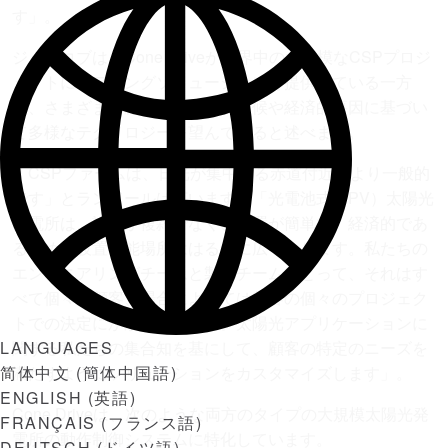
す」。
ジェイコブは、Cone Driveが世界中の大規模なCSPプロジ
ェクトにギアリングソリューションを提供している一方
で、さまざまな顧客や地域が、気候や経済的要因に基づい
て多様なテクノロジーを望んでいると述べます。
「CSPファームは、日光が集中する赤道付近でより一般的
です」とランドールは言います。「光電池式（PV）太陽光
発電所は、設計が複雑でなく、設置が簡単で、経済的であ
るため、設置可能場所ははるかに広くなります。私たちの
エンジニアリングチームと製造チームにとって、それはす
べて個々の顧客、場合によっては顧客の個々のプロジェク
トでの決定にかかっています。太陽光アプリケーションに
LANGUAGES
関する私たちの集合知を基にして、顧客の特定のニーズを
简体中文
(
簡体中国語
)
満たすようにソリューションをカスタマイズします」。
ENGLISH
(
英語
)
Cone Driveは、次のような両方のタイプの大規模太陽光発
FRANÇAIS
(
フランス語
)
電所の動作制御システムに特化しています。
DEUTSCH
(
ドイツ語
)