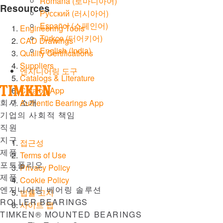
Română
(
로마니아어
)
Resources
Русский
(
러시아어
)
Español
(
스페인어
)
Engineering Tools
Türkçe
(
터어키어
)
CAD Drawings
English (India)
Quality Certifications
Suppliers
엔지니어링 도구
Catalogs & Literature
Catalog App
Menu
회사 소개
Authentic Bearings App
기업의 사회적 책임
직원
지구
접근성
제품
Terms of Use
포트폴리오
Privacy Policy
제품
Cookie Policy
엔지니어링 베어링 솔루션
법률 고지
ROLLER BEARINGS
사이트 맵
TIMKEN® MOUNTED BEARINGS