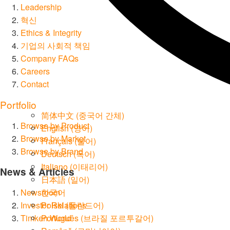
Leadership
혁신
Ethics & Integrity
기업의 사회적 책임
Company FAQs
Careers
Contact
Portfolio
简体中文
(
중국어 간체
)
Browse by Product
English
(
영어
)
Browse by Market
Français
(
불어
)
Browse by Brand
Deutsch
(
독어
)
Italiano
(
이태리어
)
News & Articles
日本語
(
일어
)
Newsroom
한국어
Investor Relations
Polski
(
폴란드어
)
Timken World
Português
(
브라질 포르투갈어
)