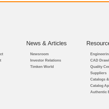
News & Articles
Resourc
ct
Newsroom
Engineerin
t
Investor Relations
CAD Draw
d
Timken World
Quality Cer
Suppliers
Catalogs &
Catalog A
Authentic 