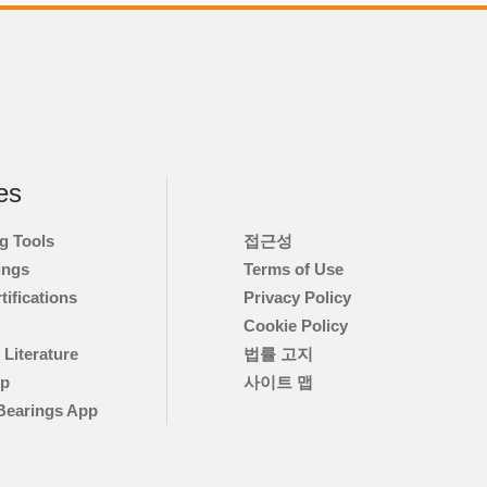
es
g Tools
접근성
ings
Terms of Use
tifications
Privacy Policy
Cookie Policy
 Literature
법률 고지
pp
사이트 맵
Bearings App