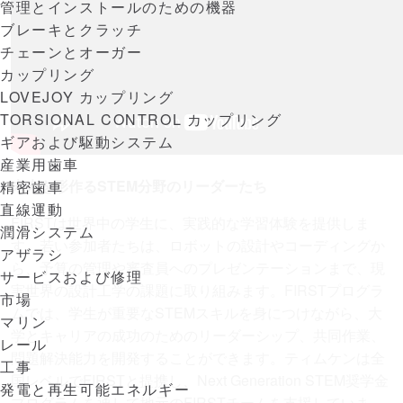
管理とインストールのための機器
ブレーキとクラッチ
チェーンとオーガー
カップリング
LOVEJOY カップリング
TORSIONAL CONTROL カップリング
ギアおよび駆動システム
産業用歯車
未来を形作るSTEM分野のリーダーたち
精密歯車
直線運動
FIRSTは世界中の学生に、実践的な学習体験を提供しま
潤滑システム
す。若い参加者たちは、ロボットの設計やコーディングか
アザラシ
ら、予算の管理や審査員へのプレゼンテーションまで、現
サービスおよび修理
実世界の設計工学の課題に取り組みます。FIRSTプログラ
市場
ムでは、学生が重要なSTEMスキルを身につけながら、大
マリン
学とキャリアの成功のためのリーダーシップ、共同作業、
レール
問題解決能力を開発することができます。ティムケンは全
工事
国レベルでFIRSTと提携し、Next Generation STEM奨学金
発電と再生可能エネルギー
プログラムを通して地元のFIRSTチームを支援していま