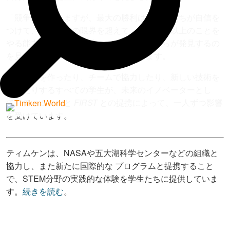
「競争は興奮しますが、最大の勝利は、学生たちが自信を
つけて、自分たちの限界を超えて、想像した以上のことを
やる能力を自分たちが持っていることを彼らが発見するの
を見ることです」とフォックスは言います。
ロボットを作ったり、チームで協力したり、新しい技術を
学んだりするすべての学生が、未来のイノベーターとし
て、ティムケンと
FIRST
との提携によって、一人ずつ影響
を受けています。
ティムケンは、NASAや五大湖科学センターなどの組織と
協力し、また新たに国際的な
プログラムと提携すること
で、STEM分野の実践的な体験を学生たちに提供していま
す。
続きを読む
。