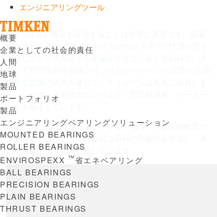
エンジニアリングツール
STEM教育の機会を提供することは非常に重要です。調査
Menu
概要
によると、
高校卒業者のわずか20%が大学でSTEM分野を
企業としての社会的責任
専攻してクラス受講する準備ができていると言われていま
人間
す。
FIRST
®(科学技術のインスピレーションと認識)との国
地球
際的な提携の拡大を通じて、
ティムケンは未来に投資しま
製品
す。それは、次世代のエンジニア、問題解決者、リーダー
ポートフォリオ
たちを励ましています。
製品
エンジニアリングベアリングソリューション
FIRST
チームをサポートし、学生を指導し、STEM教育の
MOUNTED BEARINGS
機会を拡大することで、当社は明日の労働力を形成し、革
ROLLER BEARINGS
新を生み出す文化を育成しています。
™
ENVIROSPEXX
省エネベアリング
BALL BEARINGS
PRECISION BEARINGS
PLAIN BEARINGS
THRUST BEARINGS