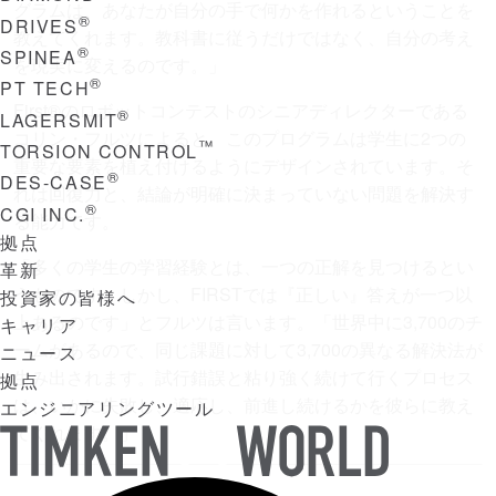
グラムは、あなたが自分の手で何かを作れるということを
®
DRIVES
教えてくれます。教科書に従うだけではなく、自分の考え
®
SPINEA
を現実に変えるのです。」
®
PT TECH
First®のロボットコンテストのシニアディレクターである
®
LAGERSMIT
コリン・フルツによると、このプログラムは学生に2つの
™
TORSION CONTROL
重要な要素を植え付けるようにデザインされています。そ
®
DES-CASE
れは回復力と、結論が明確に決まっていない問題を解決す
®
CGI INC.
る能力です。
拠点
「多くの学生の学習経験とは、一つの正解を見つけるとい
革新
うものです。しかし、FIRSTでは『正しい』答えが一つ以
投資家の皆様へ
上あるのです」とフルツは言います。「世界中に3,700のチ
キャリア
ームがあるので、同じ課題に対して3,700の異なる解決法が
ニュース
生み出されます。試行錯誤と粘り強く続けて行くプロセス
拠点
は、いかに失敗し、適応し、前進し続けるかを彼らに教え
エンジニアリングツール
てくれます。」
TIMKEN
WORLD