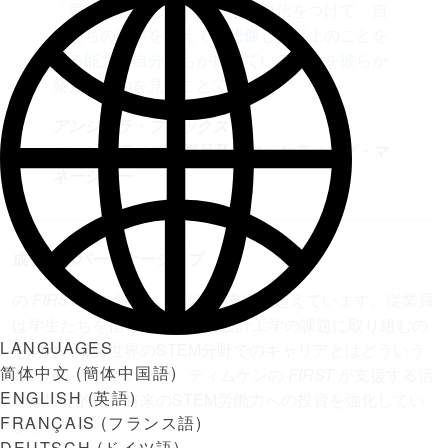
「最大の勝利は、学生たちが自信をつけて、自
分たちの限界を超えて、想像した以上のことを
やる能力を自分たちが持っていることを彼らが
発見するのを見ることです」。
アンジェラ・フォックス
コーンドライブの製品及びマーケティング・マ
ネージャー
成長するパートナーシップ
の
FIRST
への約束は、財政的支援を超えています。従業員
は学生たちを指導し、複雑な設計工学の課題に取り組むの
LANGUAGES
を助け、現実世界のSTEM分野でのキャリアとはどういう
简体中文
(
簡体中国語
)
ものかを示しています。ティムケンの
FIRST
が支援する活
ENGLISH
(
英語
)
動は世界的で、将来のSTEM労働力への投資を強化してい
FRANÇAIS
(
フランス語
)
ます。
DEUTSCH
(
ドイツ語
)