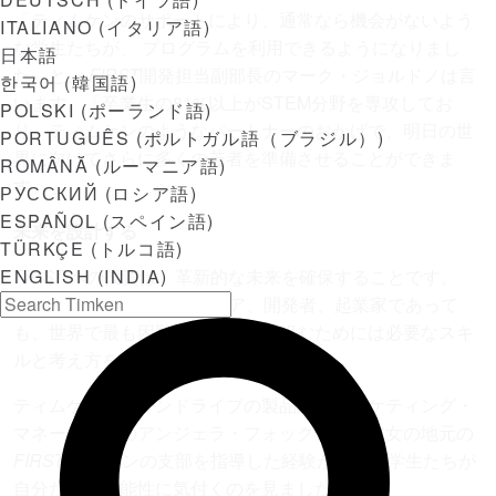
「ティムケンのサポートにより、通常なら機会がないよう
ITALIANO
(
イタリア語
)
な学生たちが、
プログラムを利用できるようになりまし
日本語
た」と、
FIRST
開発担当副部長のマーク・ジョルドノは言
한국어
(
韓国語
)
います。「卒業生の81%以上がSTEM分野を専攻してお
POLSKI
(
ポーランド語
)
り、ティムケンのようなパートナーのおかげで、明日の世
PORTUGUÊS
(
ポルトガル語（ブラジル）
)
界に向けてさらに多くの若者を準備させることができま
ROMÂNĂ
(
ルーマニア語
)
す。」
РУССКИЙ
(
ロシア語
)
ESPAÑOL
(
スペイン語
)
未来を設計する
TÜRKÇE
(
トルコ語
)
ENGLISH (INDIA)
FIRST
への投資は、革新的な未来を確保することです。
FIRST
卒業生は、エンジニア、開発者、起業家であって
も、世界で最も困難な課題に取り組むためには必要なスキ
ルと考え方を習得することができます。
ティムケンのコーンドライブの製品及びマーケティング・
マネージャーのアンジェラ・フォックスは、彼女の地元の
FIRST
ミシガンの支部を指導した経験があり、学生たちが
自分たちの可能性に気付くのを見ました。