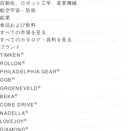
自動化、ロボット工学、産業機械
す。
航空宇宙・防衛
鉱業
ティムケンのNext Generation STEM奨学金プログラムが与
食品および飲料
える影響の一例は、オハイオ州スチューベンビルのオハイ
すべての市場を見る
オバレー・ロボットチーム(FIRST Team 9653番)です。こ
すべてのカタログ・資料を見る
れらの学生にとって、FIRST はSTEM教育と新たな機会へ
ブランド
の入り口です。学生のモライア・ロデリクが結成し、彼女
®
TIMKEN
の母親のモニカが率いるチームは、様々な背景を持つ学生
®
たちを結集しています。このユニークなチームの活動は、
ROLLON
FIRSTの大きな目標と完全に一致する哲学を育んでおり、
®
PHILADELPHIA GEAR
そのことを、チームキャプテンのリア・ストーンは次のよ
®
GGB
うに説明します。
®
GROENEVELD
®
BEKA
「FIRSTの目標は、設計工学だけではなく、創造性、革
®
新、起業家としての考え方を培うことです」とリアは説明
CONE DRIVE
します。「FIRSTに参加することで培われたスキルは、エ
®
NADELLA
ンジニア、アーティスト、ビジネスリーダーなど、あらゆ
®
LOVEJOY
る職種で活用できます。みんなのための場所があり、プロ
®
DIAMOND