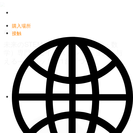
Timken
World
購入場所
責任感
接触
Languages
未来のSTEM（科学・技術・工学・数
学）専門家にインスピレーションを与
える―ロボットを1台ずつ
Facebook
Twitter