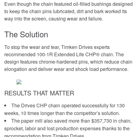
Even though the chain featured oil-filled bushings designed
to keep the chain pins lubricated, dirt and bark worked its
Roller Bearings
way into the screen, causing wear and failure.
™
EnviroSpexx
省エネベアリング
The Solution
To stop the wear and tear, Timken Drives experts
Ball Bearings
recommended 100-1R Extended Life CHP® chain. The
design features chrome-hardened pins, which reduce chain
Precision Bearings
elongation and deliver wear and shock load performance.
Plain Bearings
RESULTS THAT MATTER
Thrust Bearings
The Drives CHP chain operated successfully for 130
管理とインストールのための機器
weeks, 10 times longer than the competitor’s solution.
The paper mill also saved more than $357,730 in chain,
sprocket, labor and lost production expenses thanks to the
ブレーキとクラッチ
recommendation from Timken Drives.