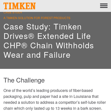
Menu
CASE STUDY
概要
A TIMKEN SOLUTION FOR FOREST PRODUCTS
企業としての社会的責任
Case Study: Timken
Drives® Extended Life
人間
CHP® Chain Withholds
地球
Wear and Failure
製品
ポートフォリオ
The Challenge
製品
One of the world’s leading producers of fiber-based
エンジニアリングベアリングソリューション
packaging, pulp and paper had a site in Louisiana that
needed a solution to address a competitor’s self-lube roller
chain which only lasted up to 13 weeks in a bark screen.
Mounted Bearings